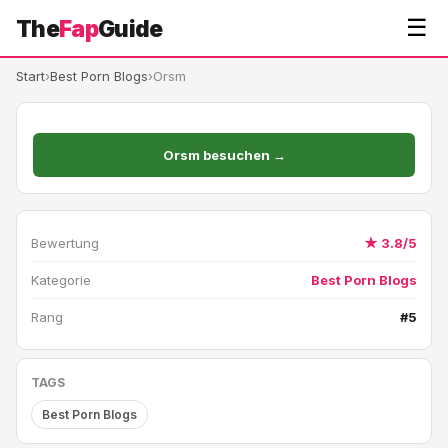
☰
The
Fap
Guide
Start
›
Best Porn Blogs
›
Orsm
Orsm besuchen →
Bewertung
★ 3.8/5
Kategorie
Best Porn Blogs
Rang
#5
TAGS
Best Porn Blogs