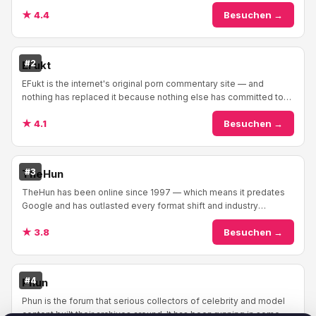
sites existed. This is the ori...
★ 4.4
Besuchen →
#2
EFukt
EFukt is the internet's original porn commentary site — and
nothing has replaced it because nothing else has committed to
the bit the way EFukt has. The form...
★ 4.1
Besuchen →
#3
TheHun
TheHun has been online since 1997 — which means it predates
Google and has outlasted every format shift and industry
disruption that's come along since. The ...
★ 3.8
Besuchen →
#4
Phun
Phun is the forum that serious collectors of celebrity and model
content built their archives around. It has been running in some