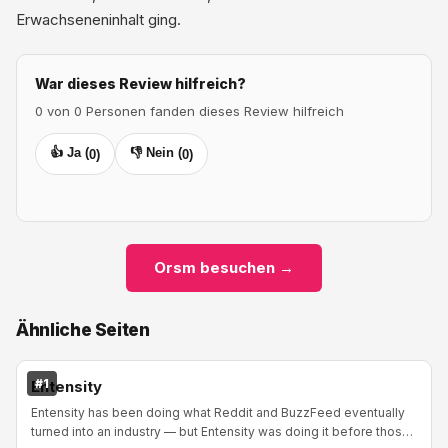
Erwachseneninhalt ging.
War dieses Review hilfreich?
0 von 0 Personen fanden dieses Review hilfreich
👍 Ja (
👎 Nein (
0
)
0
)
Orsm besuchen →
Ähnliche Seiten
#1
Entensity
Entensity has been doing what Reddit and BuzzFeed eventually
turned into an industry — but Entensity was doing it before those