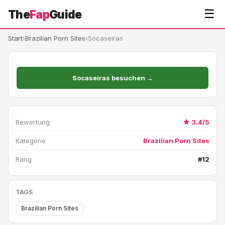
☰
The
Fap
Guide
Start
›
Brazilian Porn Sites
›
Socaseiras
Socaseiras besuchen →
Bewertung
★ 3.4/5
Kategorie
Brazilian Porn Sites
Rang
#12
TAGS
Brazilian Porn Sites