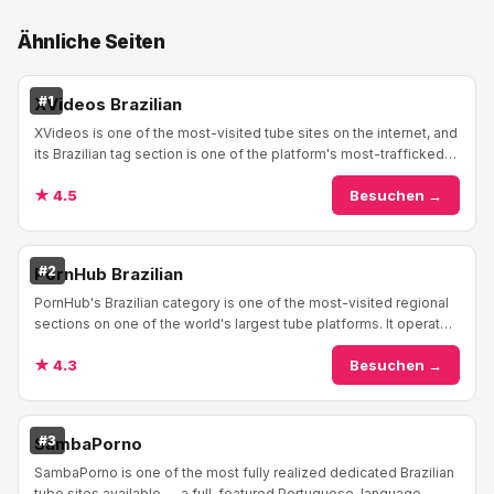
Ähnliche Seiten
#1
XVideos Brazilian
XVideos is one of the most-visited tube sites on the internet, and
its Brazilian tag section is one of the platform's most-trafficked
regional filters. If vo...
★ 4.5
Besuchen →
#2
PornHub Brazilian
PornHub's Brazilian category is one of the most-visited regional
sections on one of the world's largest tube platforms. It operates
the same way as every Por...
★ 4.3
Besuchen →
#3
SambaPorno
SambaPorno is one of the most fully realized dedicated Brazilian
tube sites available — a full-featured Portuguese-language